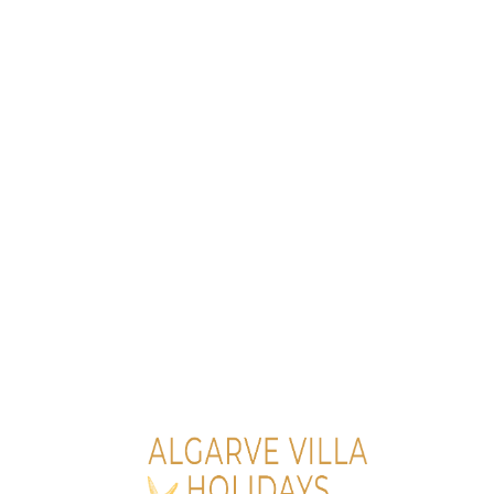
Lo
adi
n