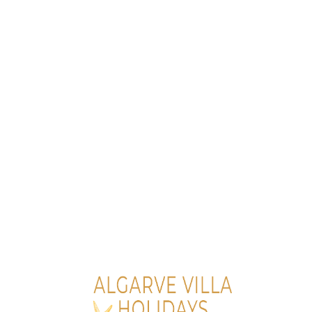
Lo
adi
n